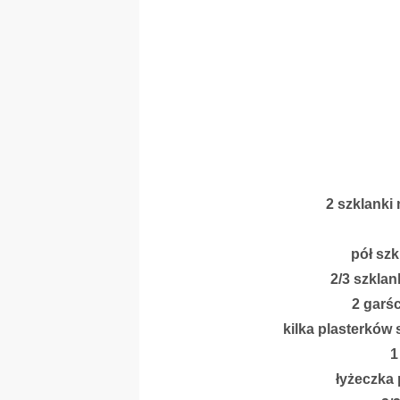
2 szklanki
pół szk
2/3 szklan
2 garśc
kilka plasterków 
1
łyżeczka 