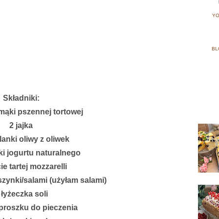
YO
BL
Składniki:
 mąki pszennej tortowej
2 jajka
lanki oliwy z oliwek
ki jogurtu naturalnego
ie tartej mozzarelli
szynki/salami (użyłam salami)
 łyżeczka soli
proszku do pieczenia