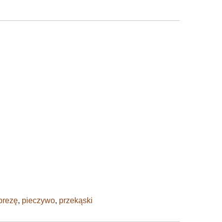
prezę
,
pieczywo
,
przekąski