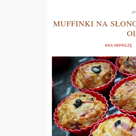
pi
MUFFINKI NA SŁON
O
#NA IMPREZĘ