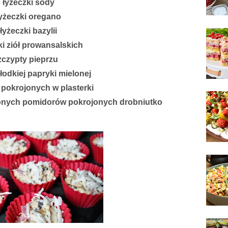
3 łyżeczki sody
łyżeczki oregano
 łyżeczki bazylii
ki ziół prowansalskich
zczypty pieprzu
łodkiej papryki mielonej
 pokrojonych w plasterki
zonych pomidorów pokrojonych drobniutko