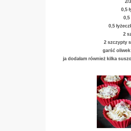
2/
0,5 
0,5
0,5 łyżecz
2 s
2 szczypty s
garść oliwek
ja dodałam również kilka sus