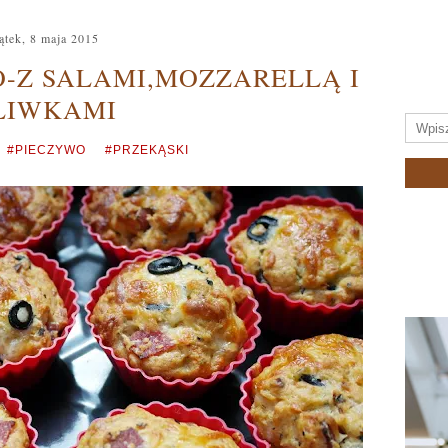
ątek, 8 maja 2015
O-Z SALAMI,MOZZARELLĄ I
LIWKAMI
#PIECZYWO
#PRZEKĄSKI