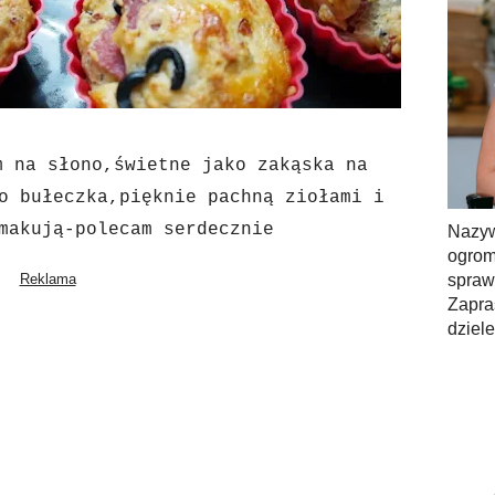
m na słono,świetne jako zakąska na
o bułeczka,pięknie pachną ziołami i
makują-polecam serdecznie
Nazy
ogrom
spra
Zapra
dziel