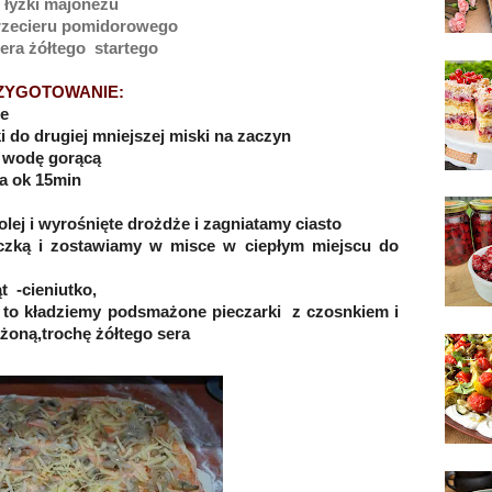
 łyżki majonezu
przecieru pomidorowego
era żółtego startego
ZYGOTOWANIE:
ce
ki do drugiej mniejszej miski na zaczyn
i wodę gorącą
a ok 15min
lej i wyrośnięte drożdże i zagniatamy ciasto
zką i zostawiamy w misce w ciepłym miejscu do
 -cieniutko,
 to kładziemy podsmażone pieczarki z czosnkiem i
żoną,trochę żółtego sera