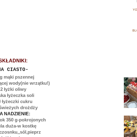
YO
BL
SKŁADNIKI:
NA CIASTO-
g mąki pszennej
ącej wody(nie wrzątku!)
2 łyżki oliwy
ska łyżeczka soli
ł łyżeczki cukru
 świeżych drożdży
A NADZIENIE:
 ok 350 g-pokrojonych
la duża-w kostkę
czosnku,,sól,pieprz