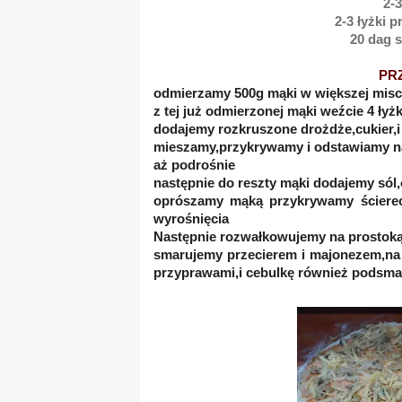
2-3
2-3 łyżki 
20 dag s
PR
odmierzamy 500g mąki w większej mis
z tej już odmierzonej mąki weźcie 4 łyż
dodajemy rozkruszone drożdże,cukier,
mieszamy,przykrywamy i odstawiamy n
aż podrośnie
następnie do reszty mąki dodajemy sól,o
oprószamy mąką przykrywamy ścierec
wyrośnięcia
Następnie rozwałkowujemy na prostokąt
smarujemy przecierem i majonezem,na
przyprawami,i cebulkę również podsma