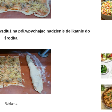
wzdłuż na pół,wpychając nadzienie delikatnie do
środka