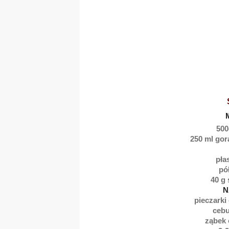
500
250 ml gor
pła
pó
40 g
N
pieczarki
cebu
ząbek 