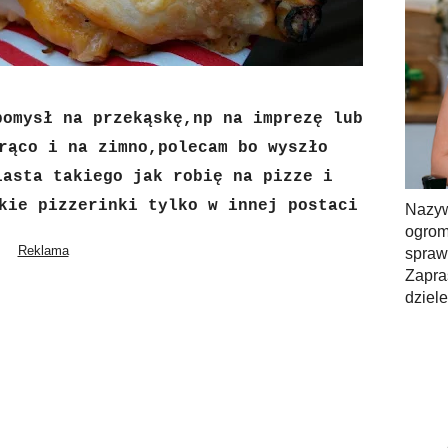
pomysł na przekąskę,np na imprezę lub
rąco i na zimno,polecam bo wyszło
iasta takiego jak robię na pizze i
kie pizzerinki tylko w innej postaci
Nazy
ogrom
spra
Zapra
dziel