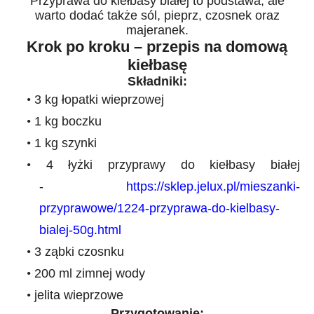
Przyprawa do kiełbasy białej to podstawa, ale
warto dodać także sól, pieprz, czosnek oraz
majeranek.
Krok po kroku – przepis na domową
kiełbasę
Składniki:
•
3 kg łopatki wieprzowej
•
1 kg boczku
•
1 kg szynki
•
4 łyżki przyprawy do kiełbasy białej
-
https://sklep.jelux.pl/mieszanki-
przyprawowe/1224-przyprawa-do-kielbasy-
bialej-50g.html
•
3 ząbki czosnku
•
200 ml zimnej wody
•
jelita wieprzowe
Przygotowanie: