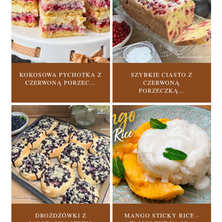
KOKOSOWA PYCHOTKA Z
SZYBKIE CIASTO Z
CZERWONĄ PORZEC...
CZERWONĄ
PORZECZKĄ...
DROŻDŻÓWKI Z
MANGO STICKY RICE -