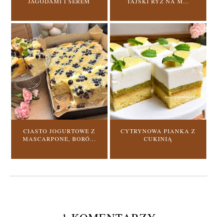
JAGODAMI I SEREM
TAJSKI RYŻ NA M...
CIASTO JOGURTOWE Z
CYTRYNOWA PIANKA Z
MASCARPONE, BORÓ...
CUKINIĄ