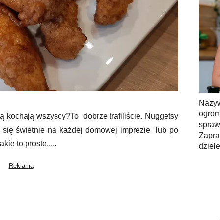
Nazy
ogrom
órą kochają wszyscy?To dobrze trafiliście. Nuggetsy
spra
za się świetnie na każdej domowej imprezie lub po
Zapra
kie to proste.....
dziel