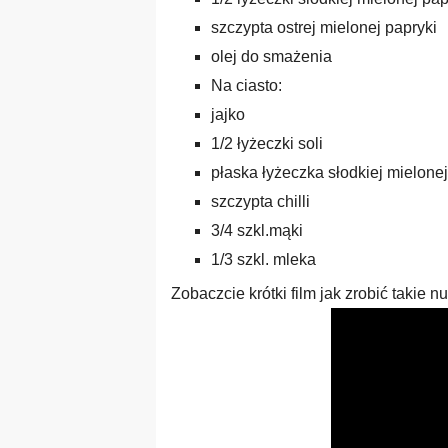
szczypta ostrej mielonej papryki
olej do smażenia
Na ciasto:
jajko
1/2 łyżeczki soli
płaska łyżeczka
słodkiej mielonej
szczypta chilli
3/4 szkl.mąki
1/3 szkl. mleka
Zobaczcie krótki film jak zrobić takie