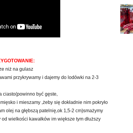
ZYGOTOWANIE:
ze niż na gulasz
awami przykrywamy i dajemy do lodówki na 2-3
a ciasto(powinno być gęste,
mięsko i mieszamy ,żeby się dokładnie nim pokryło
łam olej na głębszą patelnię,ok 1,5-2 cm)smażymy
ży od wielkości kawałków im większe tym dłuższy