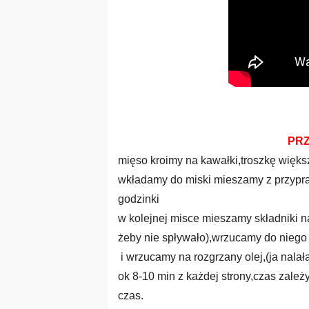
PR
mięso kroimy na kawałki,troszkę więks
wkładamy do miski mieszamy z przypr
godzinki
w kolejnej misce mieszamy składniki n
żeby nie spływało),wrzucamy do niego 
i wrzucamy na rozgrzany olej,(ja nala
ok 8-10 min z każdej strony,czas zale
czas.