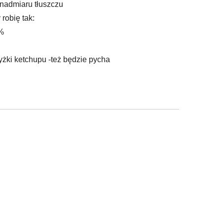
nadmiaru tłuszczu
robię tak:
 %
y
żki ketchupu -też będzie pycha