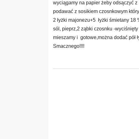
wyciągamy na papier żeby odsączyć z 
podawać z sosikiem czosnkowym który 
2 łyżki majonezu+5 łyżki śmietany 18
sól, pieprz,2 ząbki czosnku -wyciśnięt
mieszamy i gotowe,można dodać pół ły
Smacznego!!!!