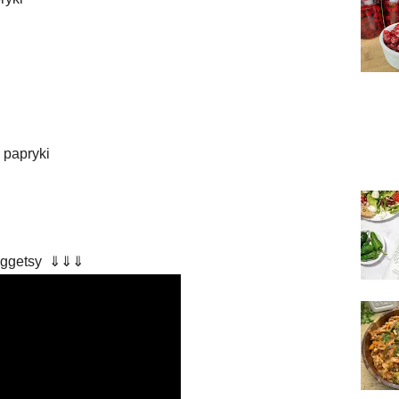
 papryki
 nuggetsy ⇓⇓⇓