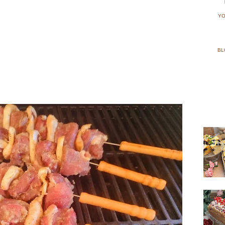
YO
BL