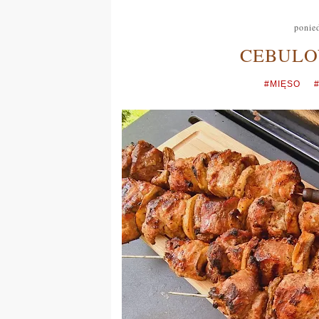
ponied
CEBULO
#MIĘSO