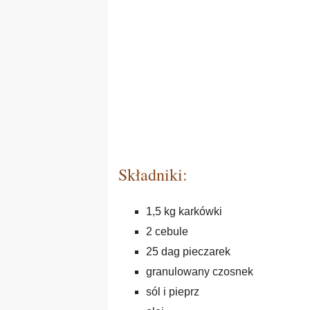
Składniki:
1,5 kg karkówki
2 cebule
25 dag pieczarek
granulowany czosnek
sól i pieprz