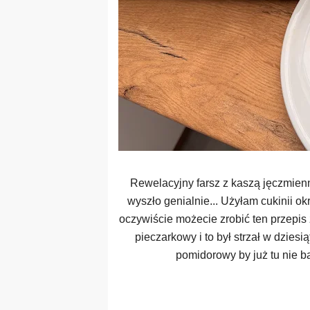
Rewelacyjny farsz z kaszą jęczmien
wyszło genialnie... Użyłam cukinii o
oczywiście możecie zrobić ten przepis 
pieczarkowy i to był strzał w dzies
pomidorowy by już tu nie ba