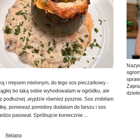
Nazy
ogrom
spra
ną i mięsem mielonym, do tego sos pieczarkowy -
Zapra
krągłej bo taką sobie wyhodowałam w ogródku, ale
dziel
z podłużnej ,wyjdzie również pysznie. Sos zrobiłam
iątkę, ponieważ pomidory dodałam do farszu i sos
rdzo pasował. Spróbujcie koniecznie ...