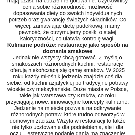
mają czasu na codzienne gotowanie. Użytkownicy
cenią sobie różnorodność, możliwość
dopasowania diety do swoich indywidualnych
potrzeb oraz gwarancję świeżych składników. Co
więcej, zamawiając dietę pudełkową, mamy
pewność, że otrzymujemy posiłki o stałej
kaloryczności, co ułatwia kontrolę wagi.
Kulinarne podróże: restauracje jako sposób na
doznania smakowe
Jednak nie wszyscy chcą gotować. Z myślą o
smakoszach różnorodnych kuchni, restauracje
oferują niekończącą się gamę smaków. W 2025
roku każdy miłośnik jedzenia znajdzie coś dla
siebie, od kuchni azjatyckiej po tradycyjne potrawy
włoskie czy meksykańskie. Duże miasta w Polsce,
takie jak Warszawa czy Kraków, co roku
przyciągają nowe, innowacyjne koncepty kulinarne.
Jedzenie na mieście pozwala na odkrywanie
różnorodnych potraw, które trudno odtworzyć w
domowym zaciszu. Wizyta w restauracji to także
nie tylko ucztowanie dla podniebienia, ale i dla
oczu – estetyczne podanie dania ma znaczenie!