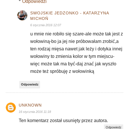
Odpowiedzi
SWOJSKIE JEDZONKO - KATARZYNA
MICHOŃ
6 stycznia 2016 12:07
u mnie nie robiło się szare-ale może tak jest z
wołowiną-bo ja jej nie próbowałam zrobić,a
ten rodzaj mięsa nawet jak leży i dotyka innej
wołowiny to zmienia kolor w tym miejscu-
więc może tak ma być-daj znać jak wyszło
może też spróbuję z wołowinką
Odpowiedz
UNKNOWN
16 stycznia 2016 11:18
Ten komentarz został usunięty przez autora.
Odpowiedz