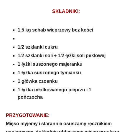
SKŁADNIKI:
1,5 kg schab wieprzowy bez kości
1/2 szklanki cukru
1/2 szklanki soli + 1/2 łyżki soli peklowej
1 łyżki suszonego majeranku
1 łyżka suszonego tymianku
1 główka czosnku
1 łyżka młotkowanego pieprzu i
1
pończocha
PRZYGOTOWANIE:
Mięso myjemy i starannie osuszamy ręcznikiem
papierowym, dokładnie obtaczamy mięso w cukrze.