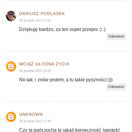
DARIUSZ PODLASEK
28 grudnia 2015 17:22
Dziękuję bardzo, za ten super przepis :) :)
Odpowiedz
WCIĄŻ GŁODNA ŻYCIA
29 grudnia 2015 19:01
No tak, i znów jestem, a tu takie pyszności:)))
Odpowiedz
UNKNOWN
30 grudnia 2015 17:44
Czy ta pończocha to jakaś konieczność (gęstość