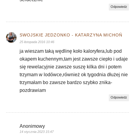
Odpowiedz
SWOJSKIE JEDZONKO - KATARZYNA MICHOŃ
25 listopada 2016 10:46
ja wieszam taką wędlinę koło kaloryfera,lub pod
okapem kuchennym,tam jest zawsze ciepło i udaje
się rewelacyjnie zawsze suszę kilka dni i potem
trzymam w lodówce,również ok tygodnia dłużej nie
trzymałam bo zawsze bardzo szybko znika-
pozdrawiam
Odpowiedz
Anonimowy
14 stycznia 2023 15:47