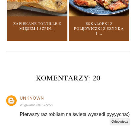
ZAPIEKANE TORTILLE Z
ESKALOPKI Z
MIĘSEM I SZPIN...
POLĘDWICZKI Z SZYNKĄ
I ...
KOMENTARZY: 20
UNKNOWN
28 grudnia 2015 09:56
Pierwszy raz robiłam na święta wyszedł pyyyycha:)
Odpowiedz