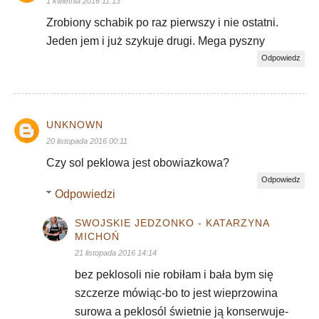
1 kwietnia 2016 11:13
Zrobiony schabik po raz pierwszy i nie ostatni.
Jeden jem i już szykuje drugi. Mega pyszny
Odpowiedz
UNKNOWN
20 listopada 2016 00:11
Czy sol peklowa jest obowiazkowa?
Odpowiedz
Odpowiedzi
SWOJSKIE JEDZONKO - KATARZYNA
MICHOŃ
21 listopada 2016 14:14
bez peklosoli nie robiłam i bała bym się
szczerze mówiąc-bo to jest wieprzowina
surowa a peklosól świetnie ją konserwuje-