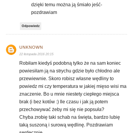
dzięki temu można ją śmiało jeść-
pozdrawiam
Odpowiedz
UNKNOWN
22 listopada 2016 20:15
Robiłam kiedyś podobną tylko że na sam koniec
powiesiłam ją na strychu gdzie było chłodno ale
przewiewnie. Skoro robisz własne wędliny to
powiedz mi czy temperatura w jakiej mięso wisi ma
znaczenie. Bo u mnie niestety ciepłego miejsca
brak (i bez kotów :) Ile czasu i jak ją potem
przechowywać żeby mi się nie popsuła?
Chyba zrobię taki schab na święta, bardzo lubię
taką suszoną i surową wędlinę. Pozdrawiam
serdecznie