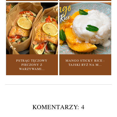
PSTRĄG TĘCZOWY
MANGO STICKY RICE -
PIECZONY Z
TAJSKI RYŻ NA M...
WARZYWAMI...
KOMENTARZY: 4