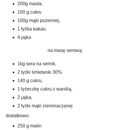
200g masła,
100 g cukru
100g mąki pszennej,
1 łyżka kakao,
4 jajka
na masę serową:
1kg sera na sernik,
2 łyżki śmietanki 30%
140 g cukru,
1 łyżeczkę cukru z wanilią,
2 jajka,
2 łyżki mąki ziemniaczanej
dodatkowo:
250 g malin