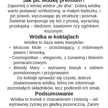
Jak pić wódkę premium?
Zapomnij o letniej wódce „do dna”. Dobrą wódkę
warto podawać schłodzoną, w małym kieliszku, i
pić powoli, wyczuwając jej strukturę i posmak.
Świetnie komponuje się też z prostą, wyrazistą
przekąską – śledziem, kawiorem czy ogórkiem
kiszonym.
Wódka w koktajlach
Wódka to baza wielu klasyków:
•
Moscow Mule – orzeźwiający, z imbirowym
piwem i limonką.
•
Cosmopolitan – elegancki, z żurawiną i likierem
pomarańczowym.
•
Bloody Mary – wytrawny klasyk z sokiem
pomidorowym i przyprawami.
Do koktajli sprawdzi się czysta, dobrze
zbalansowana wódka, która nie zdominuje
pozostałych składników, lecz podkreśli ich smak.
Podsumowanie
Wódka to trunek z charakterem i historią – od
wytrawnej żytniej po gładką pszeniczną. Zanim