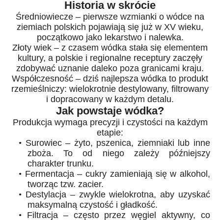
Historia w skrócie
Średniowiecze – pierwsze wzmianki o wódce na
ziemiach polskich pojawiają się już w XV wieku,
początkowo jako lekarstwo i nalewka.
Złoty wiek – z czasem wódka stała się elementem
kultury, a polskie i regionalne receptury zaczęły
zdobywać uznanie daleko poza granicami kraju.
Współczesność – dziś najlepsza wódka to produkt
rzemieślniczy: wielokrotnie destylowany, filtrowany
i dopracowany w każdym detalu.
Jak powstaje wódka?
Produkcja wymaga precyzji i czystości na każdym
etapie:
•
Surowiec – żyto, pszenica, ziemniaki lub inne
zboża. To od niego zależy późniejszy
charakter trunku.
•
Fermentacja – cukry zamieniają się w alkohol,
tworząc tzw. zacier.
•
Destylacja – zwykle wielokrotna, aby uzyskać
maksymalną czystość i gładkość.
•
Filtracja – często przez węgiel aktywny, co