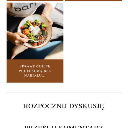
SPRAWDŹ DIETĘ
PUDEŁKOWĄ BEZ
NABIAŁU...
ROZPOCZNIJ DYSKUSJĘ
PRZEŚLIJ KOMENTARZ