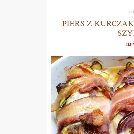
so
PIERŚ Z KURCZAK
SZY
#MI