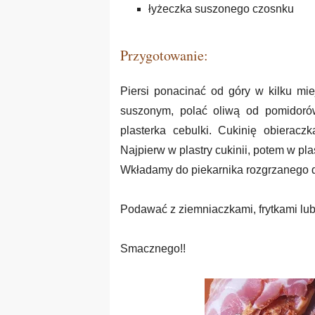
łyżeczka suszonego czosnku
Przygotowanie:
Piersi ponacinać od góry w kilku mi
suszonym, polać oliwą od pomidoró
plasterka cebulki. Cukinię obieracz
Najpierw w plastry cukinii, potem w pla
Wkładamy do piekarnika rozgrzanego do
Podawać z ziemniaczkami, frytkami lub
Smacznego!!