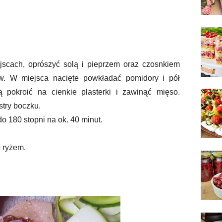
ejscach, oprószyć solą i pieprzem oraz czosnkiem
w. W miejsca nacięte powkładać pomidory i pół
ką pokroić na cienkie plasterki i zawinąć mięso.
stry boczku.
 180 stopni na ok. 40 minut.
 ryżem.