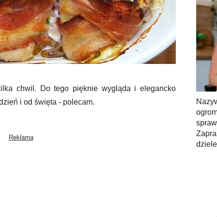
kilka chwil. Do tego pięknie wygląda i elegancko
Nazy
dzień i od święta - polecam.
ogrom
spra
Zapra
dziel