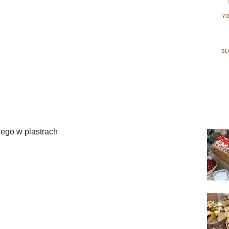
YO
BL
ego w plastrach