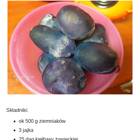
Składniki:
ok 500 g ziemniaków
3 jajka
25 dag kiełbasy żywieckiej