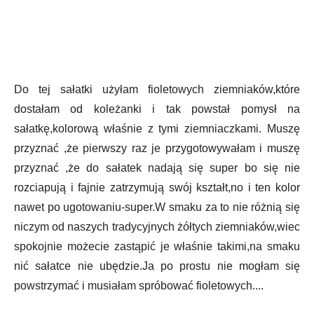
Do tej sałatki użyłam fioletowych ziemniaków,które
dostałam od koleżanki i tak powstał pomysł na
sałatkę,kolorową właśnie z tymi ziemniaczkami. Muszę
przyznać ,że pierwszy raz je przygotowywałam i muszę
przyznać ,że do sałatek nadają się super bo się nie
rozciapują i fajnie zatrzymują swój kształt,no i ten kolor
nawet po ugotowaniu-super.W smaku za to nie różnią się
niczym od naszych tradycyjnych żółtych ziemniaków,wiec
spokojnie możecie zastąpić je właśnie takimi,na smaku
nić sałatce nie ubędzie.Ja po prostu nie mogłam się
powstrzymać i musiałam spróbować fioletowych....