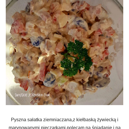
Pyszna sałatka ziemniaczana,z kiełbaską żywiecką i
marynowanymi pieczarkami,polecam na śniadanie i na