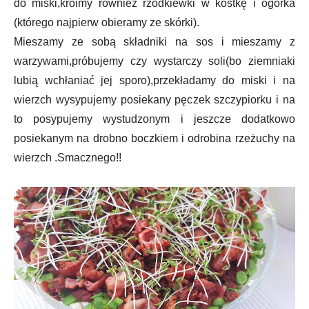
do miski,kroimy również rzodkiewki w kostkę i ogórka
(którego najpierw obieramy ze skórki).
Mieszamy ze sobą składniki na sos i mieszamy z
warzywami,próbujemy czy wystarczy soli(bo ziemniaki
lubią wchłaniać jej sporo),przekładamy do miski i na
wierzch wysypujemy posiekany pęczek szczypiorku i na
to posypujemy wystudzonym i jeszcze dodatkowo
posiekanym na drobno boczkiem i odrobina rzeżuchy na
wierzch .Smacznego!!