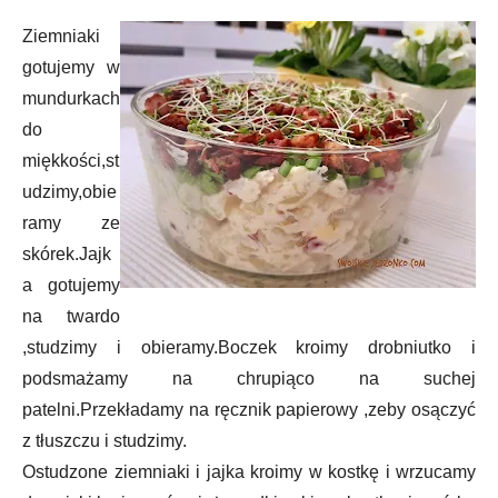
Ziemniaki
gotujemy w
mundurkach
do
miękkości,st
udzimy,obie
ramy ze
skórek.Jajk
a gotujemy
na twardo
,studzimy i obieramy.Boczek kroimy drobniutko i
podsmażamy na chrupiąco na suchej
patelni.Przekładamy na ręcznik papierowy ,zeby osączyć
z tłuszczu i studzimy.
Ostudzone ziemniaki i jajka kroimy w kostkę i wrzucamy