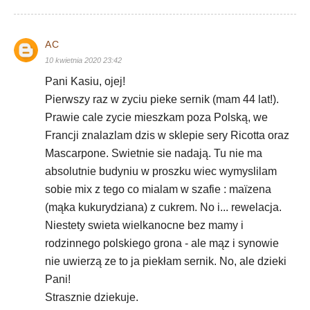
AC
10 kwietnia 2020 23:42
Pani Kasiu, ojej!
Pierwszy raz w zyciu pieke sernik (mam 44 lat!).
Prawie cale zycie mieszkam poza Polską, we
Francji znalazlam dzis w sklepie sery Ricotta oraz
Mascarpone. Swietnie sie nadają. Tu nie ma
absolutnie budyniu w proszku wiec wymyslilam
sobie mix z tego co mialam w szafie : maïzena
(mąka kukurydziana) z cukrem. No i... rewelacja.
Niestety swieta wielkanocne bez mamy i
rodzinnego polskiego grona - ale mąz i synowie
nie uwierzą ze to ja piekłam sernik. No, ale dzieki
Pani!
Strasznie dziekuje.