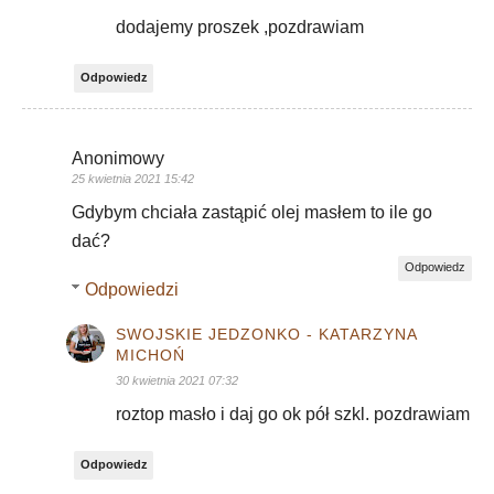
dodajemy proszek ,pozdrawiam
Odpowiedz
Anonimowy
25 kwietnia 2021 15:42
Gdybym chciała zastąpić olej masłem to ile go
dać?
Odpowiedz
Odpowiedzi
SWOJSKIE JEDZONKO - KATARZYNA
MICHOŃ
30 kwietnia 2021 07:32
roztop masło i daj go ok pół szkl. pozdrawiam
Odpowiedz