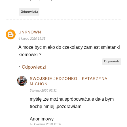
Odpowiedz
UNKNOWN
4 lutego 2020 19:35
A moze byc mleko do czekolady zamiast smietanki
kremowki ?
Odpowiedz
Odpowiedzi
SWOJSKIE JEDZONKO - KATARZYNA
MICHOŃ
5 lutego 2020 08:31
myślę ,że można spróbować,ale dała bym
trochę mniej ,pozdrawiam
Anonimowy
18 kwietnia 2020 11:58