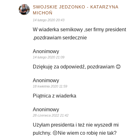
SWOJSKIE JEDZONKO - KATARZYNA
MICHOŃ
14 lutego 2020 20:43
W wiaderka sernikowy ,ser firmy president
,pozdrawiam serdecznie
Anonimowy
14 lutego 2020 21:09
Dziękuję za odpowiedź, pozdrawiam 😊
Anonimowy
18 kwietnia 2020 11:59
Piątnica z wiaderka
Anonimowy
28 czerwca 2022 21:42
Użyłam presidenta i też nie wyszedł mi
pulchny. 😔Nie wiem co robię nie tak?