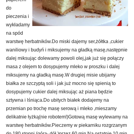
do
pieczenia i
wykładamy
na spód
warstwę herbatników.Do miski dajemy ser,żółtka ,cukier
waniliowy i budyń i miksujemy na gładką masę,następnie
dalej miksując dolewamy powoli olej,jak już się połączy
masa z olejem to dosypujemy mleko w proszku i dalej
miksujemy na gładką masę.W drugiej misie ubijamy
białka ze szczyptą soli i jak już mocno się spienią to
dosypujemy cukier dalej miksując aż piana będzie
sztywna i lśniąca.Do ubitych białek dodajemy na
przemian po trochę masę serową i mleko ,mieszamy
delikatnie łyżką(nie robotem!)Gotową masę wylewamy na
warstwę herbatników.Pieczemy w piekarniku rozgrzanym
do 180 stopni (góra- dół )przez 60 min.Na ostatnie 10 min