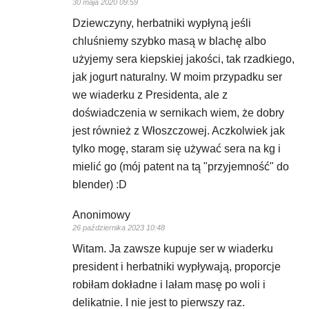
30 maja 2020 09:59
Dziewczyny, herbatniki wypłyną jeśli
chluśniemy szybko masą w blachę albo
użyjemy sera kiepskiej jakości, tak rzadkiego,
jak jogurt naturalny. W moim przypadku ser
we wiaderku z Presidenta, ale z
doświadczenia w sernikach wiem, że dobry
jest również z Włoszczowej. Aczkolwiek jak
tylko mogę, staram się używać sera na kg i
mielić go (mój patent na tą "przyjemność" do
blender) :D
Anonimowy
26 października 2023 10:48
Witam. Ja zawsze kupuje ser w wiaderku
president i herbatniki wypływają, proporcje
robiłam dokładne i lałam masę po woli i
delikatnie. I nie jest to pierwszy raz.