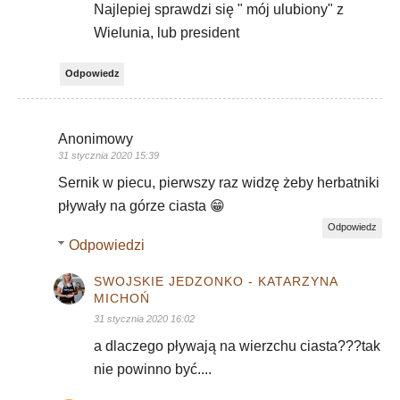
Najlepiej sprawdzi się " mój ulubiony" z
Wielunia, lub president
Odpowiedz
Anonimowy
31 stycznia 2020 15:39
Sernik w piecu, pierwszy raz widzę żeby herbatniki
pływały na górze ciasta 😁
Odpowiedz
Odpowiedzi
SWOJSKIE JEDZONKO - KATARZYNA
MICHOŃ
31 stycznia 2020 16:02
a dlaczego pływają na wierzchu ciasta???tak
nie powinno być....