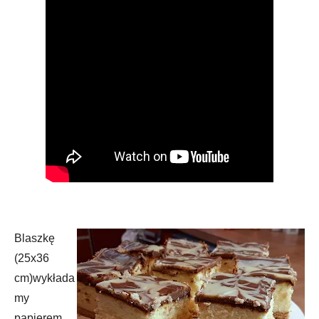
Blaszkę
(25x36
cm)wykłada
my
papierem