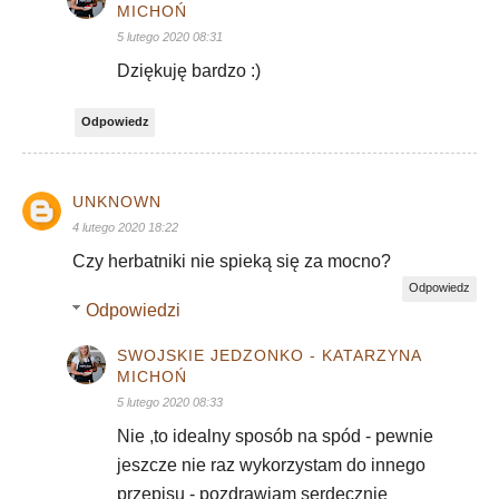
MICHOŃ
5 lutego 2020 08:31
Dziękuję bardzo :)
Odpowiedz
UNKNOWN
4 lutego 2020 18:22
Czy herbatniki nie spieką się za mocno?
Odpowiedz
Odpowiedzi
SWOJSKIE JEDZONKO - KATARZYNA
MICHOŃ
5 lutego 2020 08:33
Nie ,to idealny sposób na spód - pewnie
jeszcze nie raz wykorzystam do innego
przepisu - pozdrawiam serdecznie