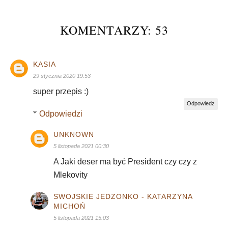
KOMENTARZY: 53
KASIA
29 stycznia 2020 19:53
super przepis :)
Odpowiedz
Odpowiedzi
UNKNOWN
5 listopada 2021 00:30
A Jaki deser ma być President czy czy z
Mlekovity
SWOJSKIE JEDZONKO - KATARZYNA
MICHOŃ
5 listopada 2021 15:03