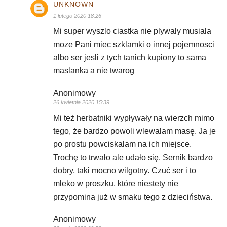
UNKNOWN
1 lutego 2020 18:26
Mi super wyszlo ciastka nie plywaly musiala
moze Pani miec szklamki o innej pojemnosci
albo ser jesli z tych tanich kupiony to sama
maslanka a nie twarog
Anonimowy
26 kwietnia 2020 15:39
Mi też herbatniki wypływały na wierzch mimo
tego, że bardzo powoli wlewalam masę. Ja je
po prostu powciskalam na ich miejsce.
Trochę to trwało ale udało się. Sernik bardzo
dobry, taki mocno wilgotny. Czuć ser i to
mleko w proszku, które niestety nie
przypomina już w smaku tego z dzieciństwa.
Anonimowy