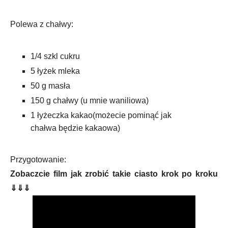
Polewa z chałwy:
1/4 szkl cukru
5 łyżek mleka
50 g masła
150 g chałwy (u mnie waniliowa)
1 łyżeczka kakao(możecie pominąć jak
chałwa będzie kakaowa)
Przygotowanie:
Zobaczcie film jak zrobić takie ciasto krok po kroku
⇓⇓⇓