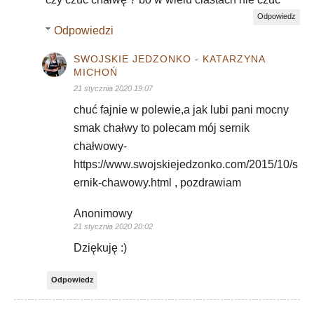
Odpowiedz
Odpowiedzi
SWOJSKIE JEDZONKO - KATARZYNA
MICHOŃ
21 stycznia 2020 19:07
chuć fajnie w polewie,a jak lubi pani mocny
smak chałwy to polecam mój sernik
chałwowy-
https://www.swojskiejedzonko.com/2015/10/s
ernik-chawowy.html , pozdrawiam
Anonimowy
21 stycznia 2020 20:02
Dziękuję :)
Odpowiedz