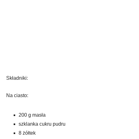
Składniki:
Na ciasto:
200 g masła
szklanka cukru pudru
8 żółtek