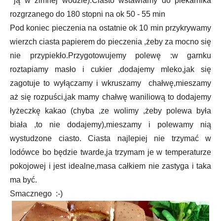
ją w zimnej wodzie).Ciasto wstawiamy do piekarnika
rozgrzanego do 180 stopni na ok 50 - 55 min
Pod koniec pieczenia na ostatnie ok 10 min przykrywamy
wierzch ciasta papierem do pieczenia ,żeby za mocno się
nie przypiekło.Przygotowujemy polewę :w garnku
roztapiamy masło i cukier ,dodajemy mleko,jak się
zagotuje to wyłączamy i wkruszamy chałwę,mieszamy
aż się rozpuści,jak mamy chałwę waniliową to dodajemy
łyżeczkę kakao (chyba ,ze wolimy ,żeby polewa była
biała ,to nie dodajemy),mieszamy i polewamy nią
wystudzone ciasto. Ciasta najlepiej nie trzymać w
lodówce bo będzie twarde,ja trzymam je w temperaturze
pokojowej i jest idealne,masa całkiem nie zastyga i taka
ma być.
Smacznego :-)