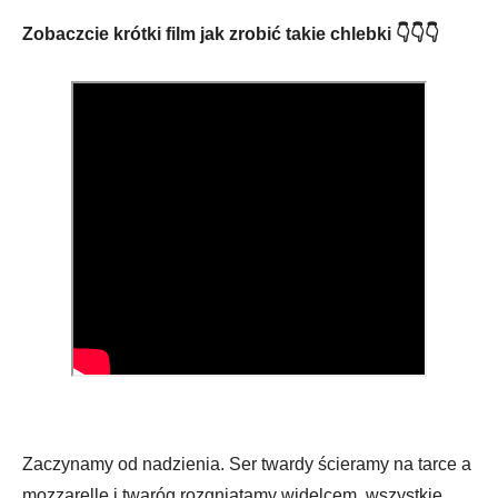
Zobaczcie krótki film jak zrobić takie chlebki 👇👇👇
Zaczynamy od nadzienia. Ser twardy ścieramy na tarce a
mozzarellę i twaróg rozgniatamy widelcem. wszystkie