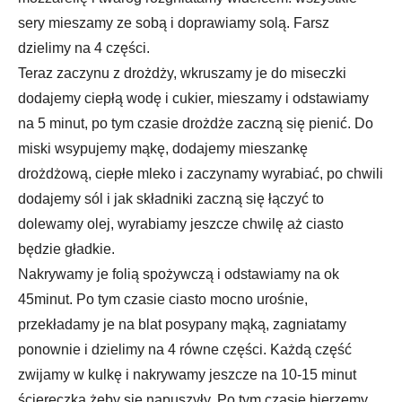
sery mieszamy ze sobą i doprawiamy solą. Farsz
dzielimy na 4 części.
Teraz zaczynu z drożdży, wkruszamy je do miseczki
dodajemy ciepłą wodę i cukier, mieszamy i odstawiamy
na 5 minut, po tym czasie drożdże zaczną się pienić. Do
miski wsypujemy mąkę, dodajemy mieszankę
drożdżową, ciepłe mleko i zaczynamy wyrabiać, po chwili
dodajemy sól i jak składniki zaczną się łączyć to
dolewamy olej, wyrabiamy jeszcze chwilę aż ciasto
będzie gładkie.
Nakrywamy je folią spożywczą i odstawiamy na ok
45minut. Po tym czasie ciasto mocno urośnie,
przekładamy je na blat posypany mąką, zagniatamy
ponownie i dzielimy na 4 równe części. Każdą część
zwijamy w kulkę i nakrywamy jeszcze na 10-15 minut
ściereczką żeby się napuszyły. Po tym czasie bierzemy