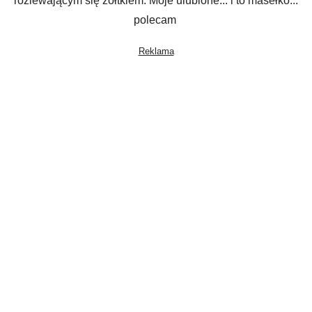
rozlewającym się żółtkiem. Moje ulubione... i to masełko...
polecam