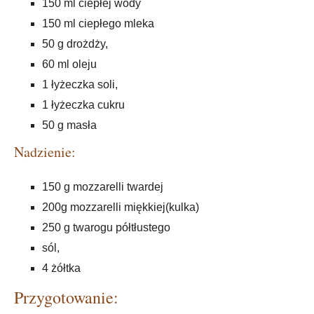
150 ml ciepłej wody
150 ml ciepłego mleka
50 g drożdży,
60 ml oleju
1 łyżeczka soli,
1 łyżeczka cukru
50 g masła
Nadzienie:
150 g mozzarelli twardej
200g mozzarelli miękkiej(kulka)
250 g twarogu półtłustego
sól,
4 żółtka
Przygotowanie: