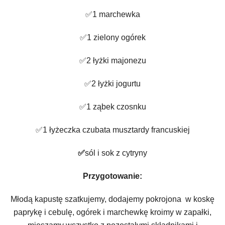
✅1 marchewka
✅1 zielony ogórek
✅2 łyżki majonezu
✅2 łyżki jogurtu
✅1 ząbek czosnku
✅1 łyżeczka czubata musztardy francuskiej
✅
sól i sok z cytryny
Przygotowanie:
Młodą kapustę szatkujemy, dodajemy pokrojona w koskę
paprykę i cebulę, ogórek i marchewkę kroimy w zapałki,