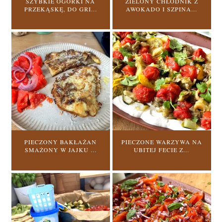
SZYBKIE OGÓRKI NA
ZIELONY CHŁODNIK Z
PRZEKĄSKĘ, DO GRI...
AWOKADO I SZPINA...
PIECZONY BAKŁAŻAN
PIECZONE WARZYWA NA
SMAŻONY W JAJKU ...
UBITEJ FECIE Z...