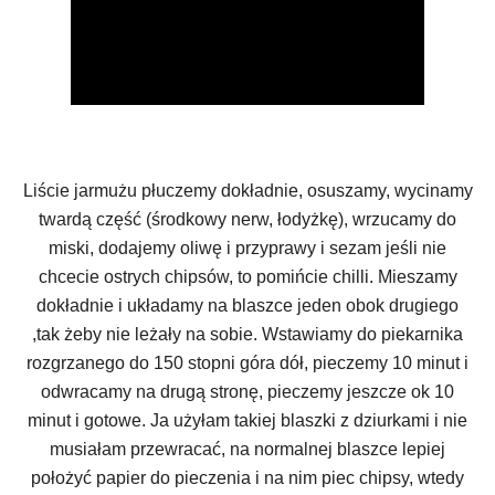
Liście jarmużu płuczemy dokładnie, osuszamy, wycinamy
twardą część (środkowy nerw, łodyżkę), wrzucamy do
miski, dodajemy oliwę i przyprawy i sezam jeśli nie
chcecie ostrych chipsów, to pomińcie chilli. Mieszamy
dokładnie i układamy na blaszce jeden obok drugiego
,tak żeby nie leżały na sobie. Wstawiamy do piekarnika
rozgrzanego do 150 stopni góra dół, pieczemy 10 minut i
odwracamy na drugą stronę, pieczemy jeszcze ok 10
minut i gotowe. Ja użyłam takiej blaszki z dziurkami i nie
musiałam przewracać, na normalnej blaszce lepiej
położyć papier do pieczenia i na nim piec chipsy, wtedy