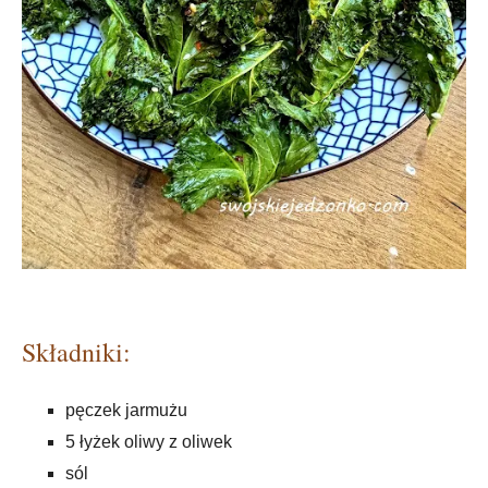
Składniki:
pęczek jarmużu
5 łyżek oliwy z oliwek
sól