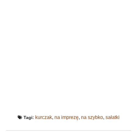
kurczak
,
na imprezę
,
na szybko
,
sałatki
Tagi: