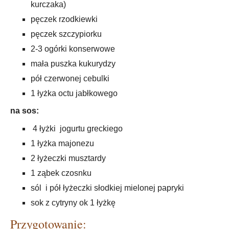
kurczaka)
pęczek rzodkiewki
pęczek szczypiorku
2-3 ogórki konserwowe
mała puszka kukurydzy
pół czerwonej cebulki
1 łyżka octu jabłkowego
na sos:
4 łyżki jogurtu greckiego
1 łyżka majonezu
2 łyżeczki musztardy
1 ząbek czosnku
sól i pół łyżeczki słodkiej mielonej papryki
sok z cytryny ok 1 łyżkę
Przygotowanie: