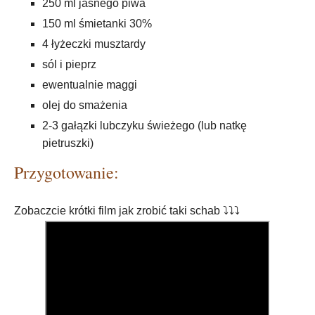
250 ml jasnego piwa
150 ml śmietanki 30%
4 łyżeczki musztardy
sól i pieprz
ewentualnie maggi
olej do smażenia
2-3 gałązki lubczyku świeżego (lub natkę
pietruszki)
Przygotowanie:
Zobaczcie krótki film jak zrobić taki schab ⤵️⤵️⤵️