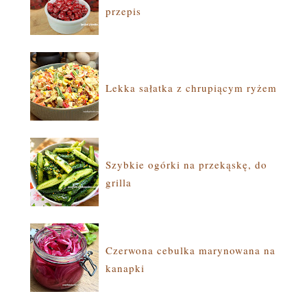
przepis
Lekka sałatka z chrupiącym ryżem
Szybkie ogórki na przekąskę, do
grilla
Czerwona cebulka marynowana na
kanapki