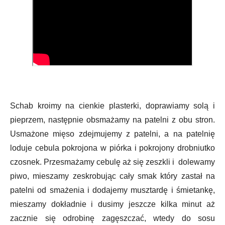
Schab kroimy na cienkie plasterki, doprawiamy solą i
pieprzem, następnie obsmażamy na patelni z obu stron.
Usmażone mięso zdejmujemy z patelni, a na patelnię
loduje cebula pokrojona w piórka i pokrojony drobniutko
czosnek. Przesmażamy cebulę aż się zeszkli i dolewamy
piwo, mieszamy zeskrobując cały smak który zastał na
patelni od smażenia i dodajemy musztardę i śmietankę,
mieszamy dokładnie i dusimy jeszcze kilka minut aż
zacznie się odrobinę zagęszczać, wtedy do sosu