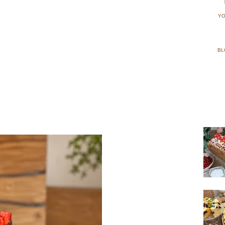
YO
BL