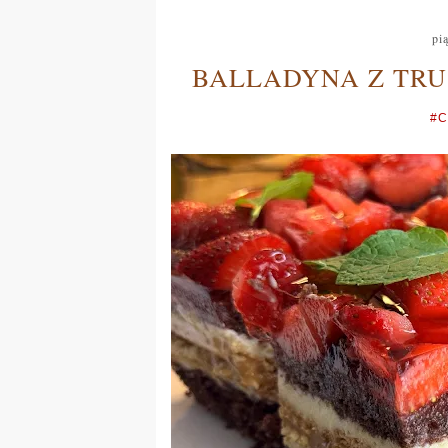
pi
BALLADYNA Z TR
#C