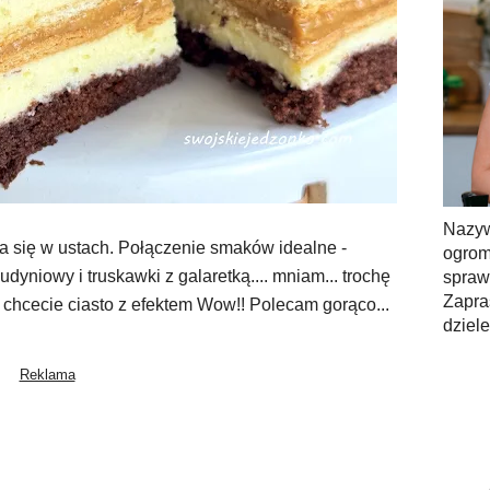
Nazy
a się w ustach. Połączenie smaków idealne -
ogrom
dyniowy i truskawki z galaretką.... mniam... trochę
spra
Zapra
 chcecie ciasto z efektem Wow!! Polecam gorąco...
dziel