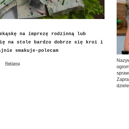
ekąskę na imprezę rodzinną lub
ię na stole bardzo dobrze się kroi i
ajnie smakuje-polecam
Nazy
ogrom
spra
Zapra
dziel