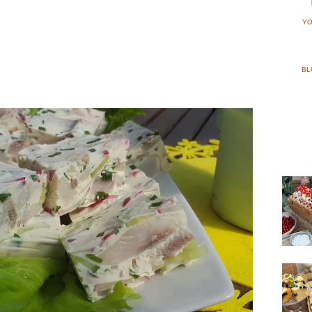
YO
BL