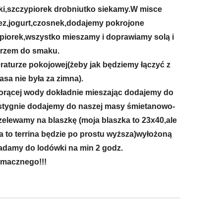
erki,szczypiorek drobniutko siekamy.W misce
z,jogurt,czosnek,dodajemy pokrojone
piorek,wszystko mieszamy i doprawiamy solą i
przem do smaku.
aturze pokojowej(żeby jak będziemy łączyć z
asa nie była za zimna).
orącej wody dokładnie mieszając dodajemy do
o ostygnie dodajemy do naszej masy śmietanowo-
elewamy na blaszkę (moja blaszka to 23x40,ale
 to terrina będzie po prostu wyższa)wyłożoną
ładamy do lodówki na min 2 godz.
macznego!!!