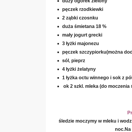
duży ogórek zielony
pęczek rzodkiewki
2 ząbki czosnku
duża śmietana 18 %
mały jogurt grecki
3 łyżki majonezu
pęczek szczypiorku(można doda
sól, pieprz
4 łyżki żelatyny
1 łyżka octu winnego i sok z pó
ok 2 szkl. mleka (do moczenia ś
P
śledzie moczymy w mleku i wodzi
noc.Na 