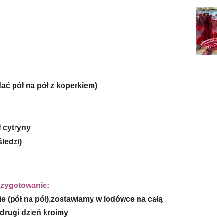
ć pół na pół z koperkiem)
ł cytryny
ledzi)
rzygotowanie:
e (pół na pół),zostawiamy w lodówce na całą
drugi dzień kroimy