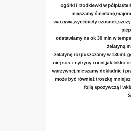
ogórki i rzodkiewki w półplast
mieszamy śmietanę,majone
warzywa,wyciśnięty czosnek,szczy
pie
odstawiamy na ok 30 min w temper
żelatyną m
żelatynę rozpuszczamy w 130ml. g
niej sos z cytryny i ocet,jak lekk
warzywnej,mieszamy dokładnie i prz
może być również troszkę mniejsza
folią spożywczą i wk
S