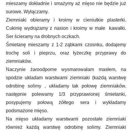
mieszamy dokładnie i smażymy aż mięso nie będzie już
surowe. Wyłączamy.
Ziemniaki obieramy i kroimy w cieniutkie plasterki.
Cukinię wydrążamy z nasion i kroimy w małe kawałki.
Ser ścieramy na drobnych oczkach.
Śmietanę mieszamy z 1-2 ząbkami czosnku, dodajemy
trochę soli i pieprzu, oraz łyżeczkę przyprawy do
ziemniaków.
Naczynie żaroodporne wysmarowałam masłem, na
spodzie układam warstwami ziemniaki (każdą warstwę
odrobinę solimy , układamy tak połowę ziemniaków.
następnie polewamy 1/3 przyprawionej śmietanki,
posypujemy połową żółtego sera i wykładamy
podsmażone mięso.
Na mięso układamy warstwami pozostałe ziemniaki
również każdą warstwę odrobinę solimy. Ziemniaki