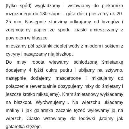
(tylko spód) wygładzamy i wstawiamy do piekarnika
rozgrzanego do 180 stopni - góra dół, i pieczemy ok 20-
25 min. Następnie studzimy odkrajamy od brzegów i
zdejmujemy papier ze spodu. ciasto umieszczamy z
powrotem w blaszce.
mieszamy pół szklanki ciepłej wody z miodem i sokiem z
cytryny i nasączamy nią biszkopt.
Do misy robota wlewamy schłodzoną śmietankę
dodajemy 4 łyżki cukru pudru i ubijamy na sztywno.
następnie dodajemy mascarpone i miksujemy do
połączenia (ewentualnie dosypujemy mixy do śmietany i
jeszcze krótko miksujemy). Krem śmietanowy wykładamy
na biszkopt. Wyrównujemy . Na wierzchu układamy
maliny i jak galaretka zacznie tężeć wylewamy ją na
wierzch. Ciasto wstawiamy do lodówki ,kroimy jak
galaretka stężeje.