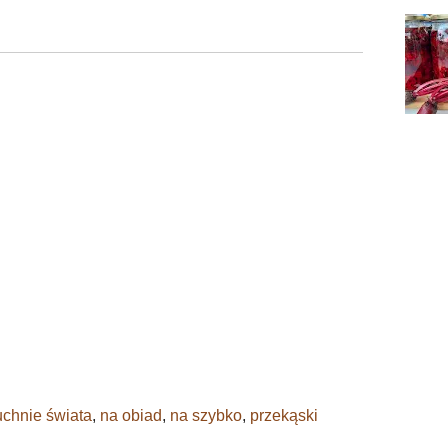
uchnie świata
,
na obiad
,
na szybko
,
przekąski