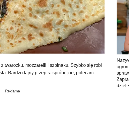
Nazy
 z twarożku, mozzarelli i szpinaku. Szybko się robi
ogrom
ła. Bardzo fajny przepis- spróbujcie, polecam...
spra
Zapra
dziel