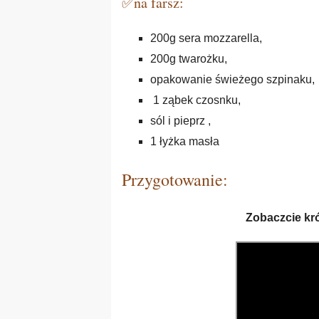
✅na farsz:
200g sera mozzarella,
200g twarożku,
opakowanie świeżego szpinaku,
1 ząbek czosnku,
sól i pieprz ,
1 łyżka masła
Przygotowanie:
Zobaczcie krót