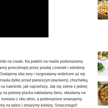
niki na ciasto. Na patelni na maśle podsmażamy
jemy przeciśnięty przez praskę czosnek i odrobinę
 Dodajemy oba sery i rozgniatamy widelcem aż się
masła (tylko przed pierwszym plackiem), chochelką
na naleśniki, jak najcieńszy. Jak się zetnie z jednej
dy na połowę placka nakładamy farsz, składamy na
a rumiano z obu stron, a podsmażone smarujemy
my na talerz i smażymy kolejny. Smacznego!!