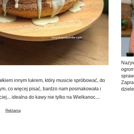
Nazy
ogrom
spra
całkiem innym lukrem, który musicie spróbować, do
Zapra
ym, co więcej pisać, bardzo nam posmakowała i
dziel
j... idealna do kawy nie tylko na Wielkanoc....