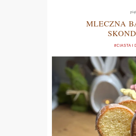
pią
MLECZNA B
SKON
#CIASTA I