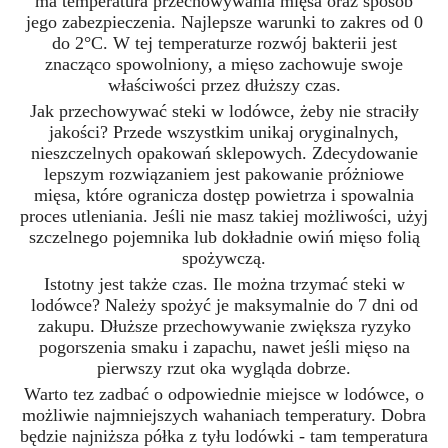
ma temperatura przechowywania mięsa oraz sposób
jego zabezpieczenia. Najlepsze warunki to zakres od 0
do 2°C. W tej temperaturze rozwój bakterii jest
znacząco spowolniony, a mięso zachowuje swoje
właściwości przez dłuższy czas.
Jak przechowywać steki w lodówce, żeby nie straciły
jakości? Przede wszystkim unikaj oryginalnych,
nieszczelnych opakowań sklepowych. Zdecydowanie
lepszym rozwiązaniem jest pakowanie próżniowe
mięsa, które ogranicza dostęp powietrza i spowalnia
proces
utleniania. Jeśli nie masz takiej możliwości, użyj
szczelnego pojemnika lub dokładnie owiń mięso folią
spożywczą.
Istotny jest także czas. Ile można trzymać steki w
lodówce? Należy spożyć je maksymalnie do 7 dni od
zakupu. Dłuższe przechowywanie zwiększa ryzyko
pogorszenia smaku i zapachu, nawet jeśli mięso na
pierwszy rzut oka wygląda dobrze.
Warto tez zadbać o odpowiednie miejsce w lodówce, o
możliwie najmniejszych wahaniach temperatury. Dobra
będzie najniższa półka z tyłu lodówki - tam temperatura