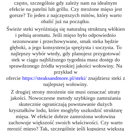
często, szczególnie gdy zależy nam na idealnym
efekcie na patelni lub grillu. Czy mrożone mięso jest
gorsze? To jeden z najczęstszych mitów, który warto
obalić już na początku.
Świeże steki wyróżniają się naturalną strukturą włókien
i pełnią aromatu. Jeśli mięso było odpowiednio
sezonowane i przechowywane, smak steka będzie
głęboki, a jego konsystencja sprężysta i soczysta. To
najlepszy wybór wtedy, gdy planujesz przygotować
stek w ciągu najbliższego tygodnia masz dostęp do
sprawdzonego źródła wysokiej jakości wołowiny. Na
przykład w
ofercie
https://steaksandmore.pl/steki/
znajdziesz steki z
najlepszej wołowiny.
Z drugiej strony mrożenie nie musi oznaczać utraty
jakości. Nowoczesne metody szybkiego zamrażania
skutecznie ograniczają powstawanie dużych
kryształków lodu, które mogłyby uszkodzić strukturę
mięsa. W efekcie dobrze zamrożona wołowina
zachowuje większość swoich właściwości. Czy warto
mrozić mięso? Tak, szczególnie jeśli kupujesz większą