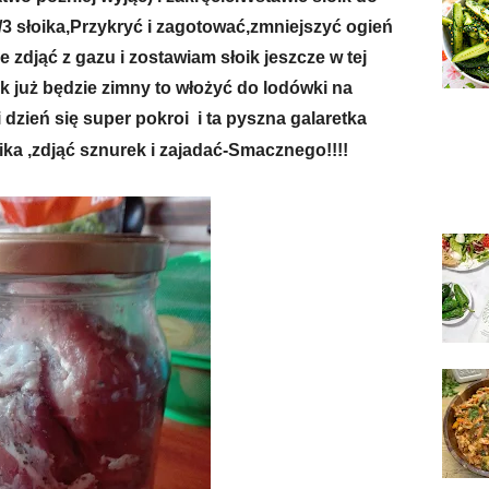
3 słoika,Przykryć i zagotować,zmniejszyć ogień
 zdjąć z gazu i zostawiam słoik jeszcze w tej
ak już będzie zimny to włożyć do lodówki na
i dzień się super pokroi i ta pyszna galaretka
oika ,zdjąć sznurek i zajadać-Smacznego!!!!