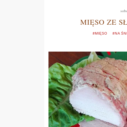
sob
MIĘSO ZE S
#MIĘSO
#NA ŚN