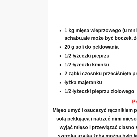
1 kg mięsa wieprzowego (u mni
schabu,ale
może
być
boczek, ż
20 g soli do peklowania
1/2
łyżeczki
pieprzu
1/2 łyżeczki kminku
2 ząbki czosnku przeciśnięte p
łyżka
majeranku
1/2
łyżeczki
pieprzu ziołowego
P
Mięso umyć i osucszyć ręcznikiem 
solą peklującą i natrzeć nimi mię
wyjąć mięso i przewiązać ciasno s
szeroką szyjką,żęby można było ła