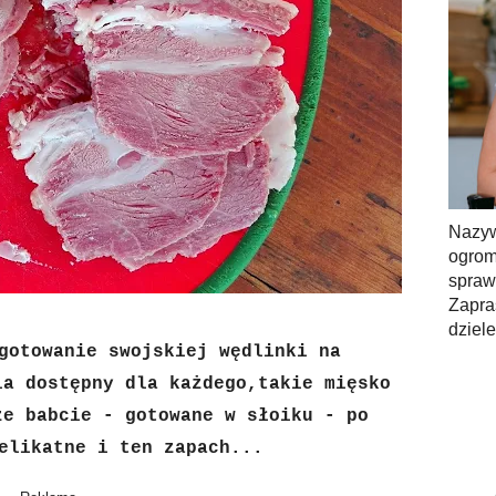
Nazy
ogrom
spra
Zapra
dziel
gotowanie swojskiej wędlinki na
ia dostępny dla każdego,takie mięsko
ze babcie - gotowane w słoiku - po
elikatne i ten zapach...