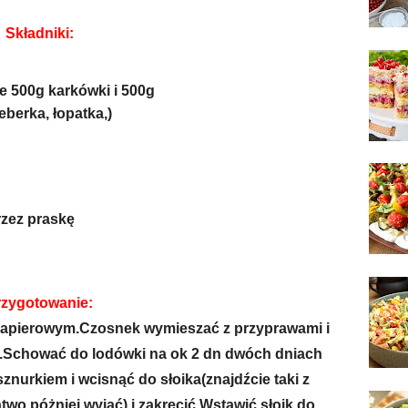
Składniki:
e 500g karkówki i 500g
eberka, łopatka,)
rzez praskę
rzygotowanie:
papierowym.Czosnek wymieszać z przyprawami i
so.Schować do lodówki na ok 2 dn dwóch dniach
znurkiem i wcisnąć do słoika(znajdźcie taki z
two póżniej wyjąć) i zakręcić.Wstawić słoik do