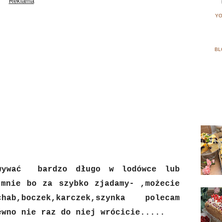
YO
BL
owywać bardzo długo w lodówce lub
 mnie bo za szybko zjadamy- ,możecie
hab,boczek,karczek,szynka polecam
ewno nie raz do niej wrócicie.....