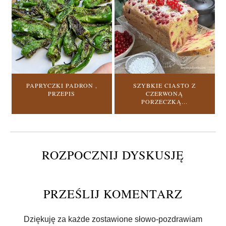
PAPRYCZKI PADRON ,
SZYBKIE CIASTO Z
PRZEPIS
CZERWONĄ
PORZECZKĄ...
ROZPOCZNIJ DYSKUSJĘ
PRZEŚLIJ KOMENTARZ
Dziękuję za każde zostawione słowo-pozdrawiam