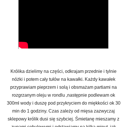
Królika dzielimy na części, odkrajam przednie i tylnie
nóżki i potem cały tułów na kawałki. Każdy kawałek
przyprawiam pieprzem i solą i obsmażam partiami na
rozgrzanym oleju w rondlu ,następnie podlewam ok
300ml wody i duszę pod przykryciem do miękkości ok 30
min do 1 godziny. Czas zależy od mięsa zazwyczaj
sklepowy królik dusi się szybciej. Śmietanę mieszamy z
zupami cebulowymi i odstawiamy na kilka minut, jak