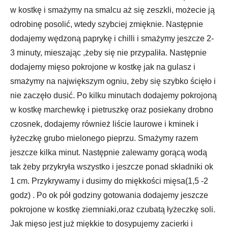
w kostkę i smażymy na smalcu aż się zeszkli, możecie ją
odrobinę posolić, wtedy szybciej zmięknie. Następnie
dodajemy wędzoną paprykę i chilli i smażymy jeszcze 2-
3 minuty, mieszając ,żeby się nie przypaliła. Następnie
dodajemy mięso pokrojone w kostkę jak na gulasz i
smażymy na największym ogniu, żeby się szybko ścięło i
nie zaczęło dusić. Po kilku minutach dodajemy pokrojoną
w kostkę marchewkę i pietruszkę oraz posiekany drobno
czosnek, dodajemy również liście laurowe i kminek i
łyżeczkę grubo mielonego pieprzu. Smażymy razem
jeszcze kilka minut. Następnie zalewamy gorącą wodą
tak żeby przykryła wszystko i jeszcze ponad składniki ok
1 cm. Przykrywamy i dusimy do miękkości mięsa(1,5 -2
godz) . Po ok pół godziny gotowania dodajemy jeszcze
pokrojone w kostkę ziemniaki,oraz czubatą łyżeczkę soli.
Jak mięso jest już miękkie to dosypujemy zacierki i