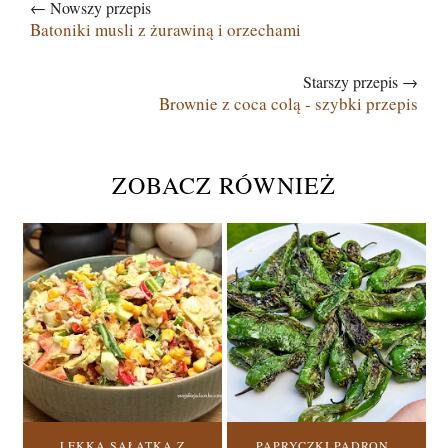
← Nowszy przepis
Batoniki musli z żurawiną i orzechami
Starszy przepis →
Brownie z coca colą - szybki przepis
ZOBACZ RÓWNIEŻ
LEKKA SAŁATKA Z
PAPRYCZKI PADRON ,