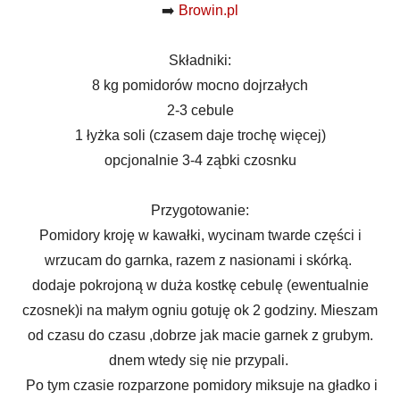
➡️
Browin.pl
Składniki:
8 kg pomidorów mocno dojrzałych
2-3 cebule
1 łyżka soli (czasem daje trochę więcej)
opcjonalnie 3-4 ząbki czosnku
Przygotowanie:
Pomidory kroję w kawałki, wycinam twarde części i
wrzucam do garnka, razem z nasionami i skórką.
dodaje pokrojoną w duża kostkę cebulę (ewentualnie
czosnek)i na małym ogniu gotuję ok 2 godziny. Mieszam
od czasu do czasu ,dobrze jak macie garnek z grubym.
dnem wtedy się nie przypali.
Po tym czasie rozparzone pomidory miksuje na gładko i