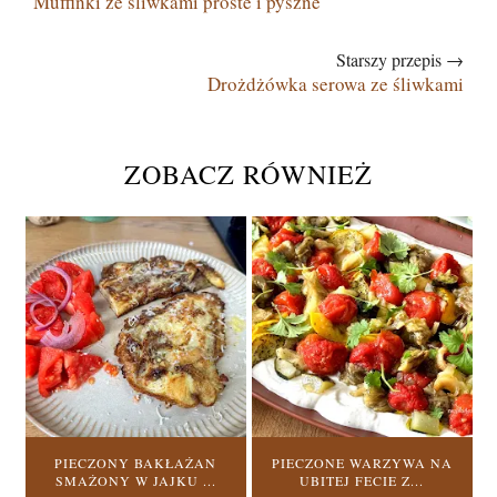
Muffinki ze śliwkami proste i pyszne
Starszy przepis →
Drożdżówka serowa ze śliwkami
ZOBACZ RÓWNIEŻ
PIECZONY BAKŁAŻAN
PIECZONE WARZYWA NA
SMAŻONY W JAJKU ...
UBITEJ FECIE Z...