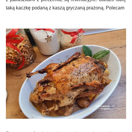
taką kaczkę podaną z kaszą gryczaną prażoną. Polecam