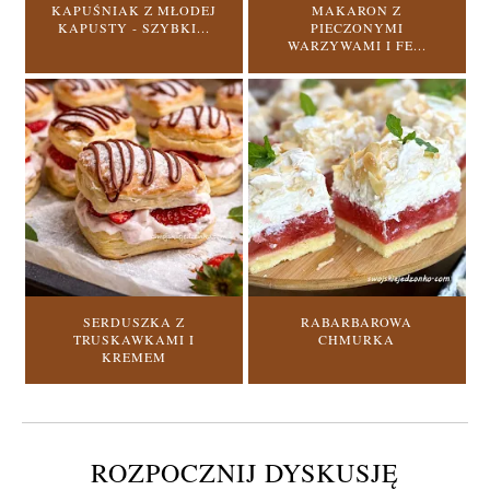
KAPUŚNIAK Z MŁODEJ
MAKARON Z
KAPUSTY - SZYBKI...
PIECZONYMI
WARZYWAMI I FE...
SERDUSZKA Z
RABARBAROWA
TRUSKAWKAMI I
CHMURKA
KREMEM
ROZPOCZNIJ DYSKUSJĘ