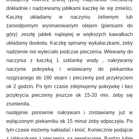
dokładnie i nadziewamy jabłkami kaczkę ile się zmieści.
Kaczkę układamy w naczyniu żeliwnym lub
żaroodpornym wysmarowanym olejem (piersiami do
góry) ,resztę jabłek najlepiej w większych kawałkach
układamy dookoła. Kaczkę spinamy wykałaczkami, żeby
nadzienie nie wyleciało podczas pieczenia. Wlewamy do
naczynia z kaczką 1 szklankę wody , nakrywamy
naczynie pokrywką i wstawiamy do piekarnika
rozgrzanego do 180 stopni i pieczemy pod przykryciem
ok 2 godzin. Po tym czasie zdejmujemy pokrywkę i bez
przykrycia pieczemy jeszcze ok 15-20 min. żeby się
zrumieniła.
następnie ponownie nakrywam i zostawiamy już w
wyłączonym piekarniku ok 15 minut żeby odpoczęła. Po
tym czasie możemy nakładać i kroić. Koniecznie podajcie
z jabłuszkami z pieczenia, są rewelacyjne. Bardzo lubię