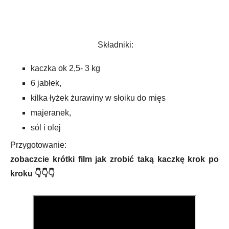
Składniki:
kaczka ok 2,5- 3 kg
6 jabłek,
kilka łyżek żurawiny w słoiku do mięs
majeranek,
sól i olej
Przygotowanie:
zobaczcie krótki film jak zrobić taką kaczkę krok po
kroku 👇👇👇