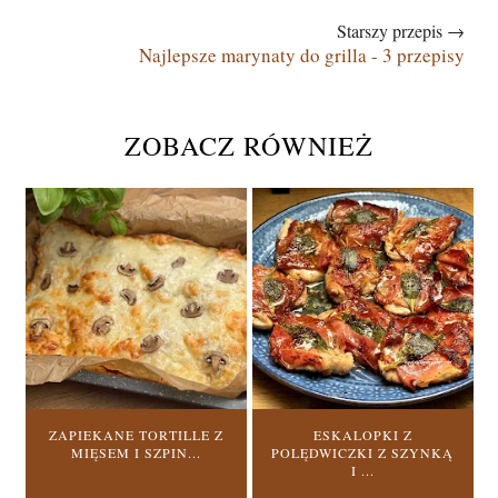
Starszy przepis →
Najlepsze marynaty do grilla - 3 przepisy
ZOBACZ RÓWNIEŻ
ZAPIEKANE TORTILLE Z
ESKALOPKI Z
MIĘSEM I SZPIN...
POLĘDWICZKI Z SZYNKĄ
I ...