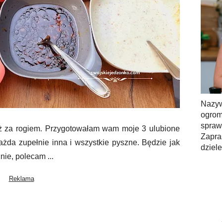
Nazy
ogrom
spra
już za rogiem. Przygotowałam wam moje 3 ulubione
Zapra
ażda zupełnie inna i wszystkie pyszne. Będzie jak
dziel
nie, polecam ...