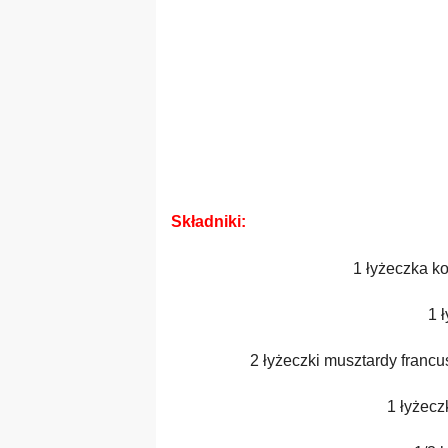
Składniki:
1 łyżeczka k
1 
2 łyżeczki musztardy francus
1 łyżecz