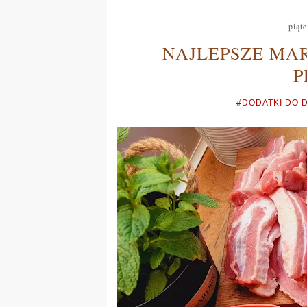
piąt
NAJLEPSZE MAR
P
#DODATKI DO 