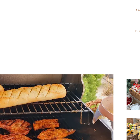
YO
BL