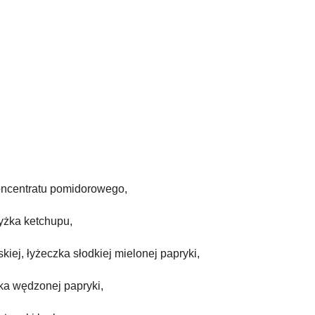
oncentratu pomidorowego,
łyżka ketchupu,
kiej, łyżeczka słodkiej mielonej papryki,
ka wędzonej papryki,