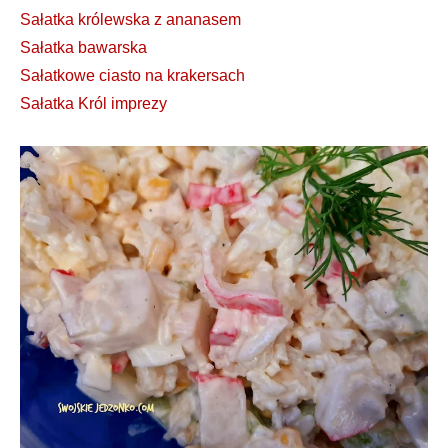
Sałatka królewska z ananasem
Sałatka bawarska
Sałatkowe ciasto na krakersach
Sałatka Król imprezy