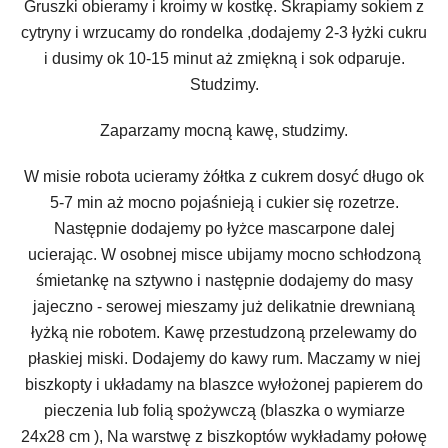
Gruszki obieramy i kroimy w kostkę. Skrapiamy sokiem z
cytryny i wrzucamy do rondelka ,dodajemy 2-3 łyżki cukru
i dusimy ok 10-15 minut aż zmiękną i sok odparuje.
Studzimy.
Zaparzamy mocną kawę, studzimy.
W misie robota ucieramy żółtka z cukrem dosyć długo ok
5-7 min aż mocno pojaśnieją i cukier się rozetrze.
Następnie dodajemy po łyżce mascarpone dalej
ucierając. W osobnej misce ubijamy mocno schłodzoną
śmietankę na sztywno i następnie dodajemy do masy
jajeczno - serowej mieszamy już delikatnie drewnianą
łyżką nie robotem. Kawę przestudzoną przelewamy do
płaskiej miski. Dodajemy do kawy rum. Maczamy w niej
biszkopty i układamy na blaszce wyłożonej papierem do
pieczenia lub folią spożywczą (blaszka o wymiarze
24x28 cm ), Na warstwę z biszkoptów wykładamy połowę