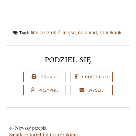
film jak zrobić
,
mięso
,
na obiad
,
zapiekanki
Tagi:
PODZIEL SIĘ
DRUKUJ
UDOSTĘPNIJ
PRZYPNIJ
WYŚLIJ
← Nowszy przepis
Sałatka z tortellini i kurczakiem