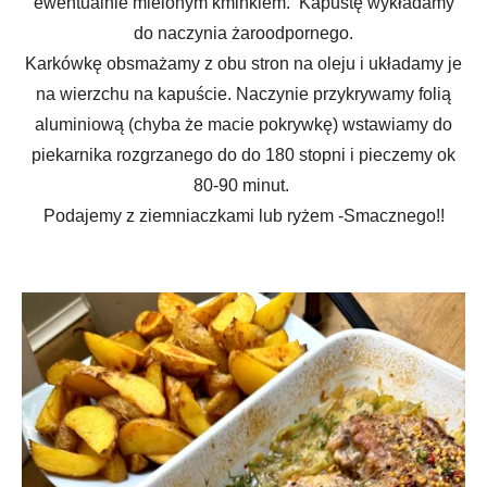
ewentualnie mielonym kminkiem. Kapustę wykładamy
do naczynia żaroodpornego.
Karkówkę obsmażamy z obu stron na oleju i układamy je
na wierzchu na kapuście. Naczynie przykrywamy folią
aluminiową (chyba że macie pokrywkę) wstawiamy do
piekarnika rozgrzanego do do 180 stopni i pieczemy ok
80-90 minut.
Podajemy z ziemniaczkami lub ryżem -Smacznego!!