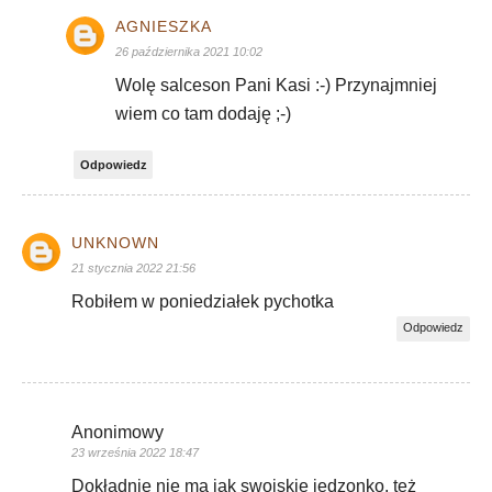
AGNIESZKA
26 października 2021 10:02
Wolę salceson Pani Kasi :-) Przynajmniej
wiem co tam dodaję ;-)
Odpowiedz
UNKNOWN
21 stycznia 2022 21:56
Robiłem w poniedziałek pychotka
Odpowiedz
Anonimowy
23 września 2022 18:47
Dokładnie nie ma jak swojskie jedzonko, też