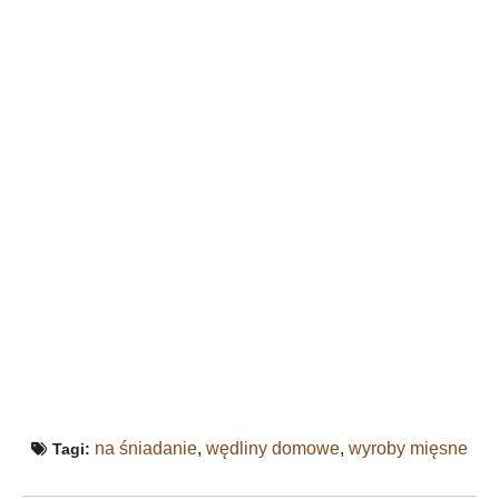
na śniadanie
,
wędliny domowe
,
wyroby mięsne
Tagi: