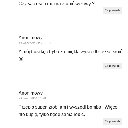
Czy salceson można zrobić wołowy ?
Odpowiedz
Anonimowy
14 września 2023 10:17
A mój troszkę chyba za miękki wyszedł ciężko kroić
☹️
Odpowiedz
Anonimowy
2 lutego 2024 18:50
Przepis super, zrobiłam i wyszedł bomba ! Więcej
nie kupię, tylko będę sama robić.
Odpowiedz