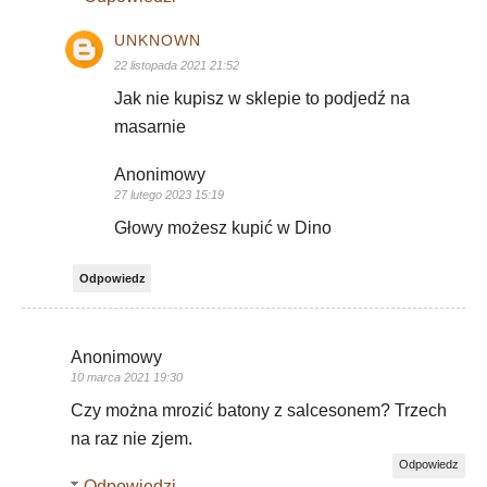
UNKNOWN
22 listopada 2021 21:52
Jak nie kupisz w sklepie to podjedź na
masarnie
Anonimowy
27 lutego 2023 15:19
Głowy możesz kupić w Dino
Odpowiedz
Anonimowy
10 marca 2021 19:30
Czy można mrozić batony z salcesonem? Trzech
na raz nie zjem.
Odpowiedz
Odpowiedzi