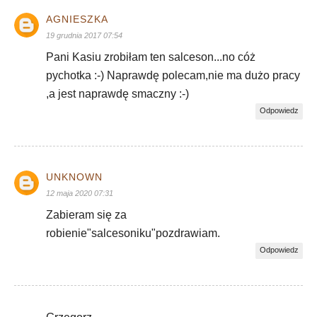
AGNIESZKA
19 grudnia 2017 07:54
Pani Kasiu zrobiłam ten salceson...no cóż
pychotka :-) Naprawdę polecam,nie ma dużo pracy
,a jest naprawdę smaczny :-)
Odpowiedz
UNKNOWN
12 maja 2020 07:31
Zabieram się za
robienie"salcesoniku"pozdrawiam.
Odpowiedz