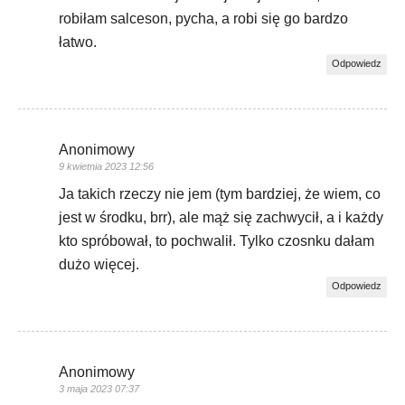
robiłam salceson, pycha, a robi się go bardzo
łatwo.
Odpowiedz
Anonimowy
9 kwietnia 2023 12:56
Ja takich rzeczy nie jem (tym bardziej, że wiem, co
jest w środku, brr), ale mąż się zachwycił, a i każdy
kto spróbował, to pochwalił. Tylko czosnku dałam
dużo więcej.
Odpowiedz
Anonimowy
3 maja 2023 07:37