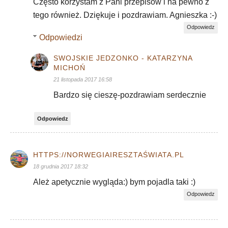
Często korzystam z Pani przepisów i na pewno z
tego również. Dziękuje i pozdrawiam. Agnieszka :-)
Odpowiedz
Odpowiedzi
SWOJSKIE JEDZONKO - KATARZYNA
MICHOŃ
21 listopada 2017 16:58
Bardzo się cieszę-pozdrawiam serdecznie
Odpowiedz
HTTPS://NORWEGIAIRESZTAŚWIATA.PL
18 grudnia 2017 18:32
Ależ apetycznie wygląda:) bym pojadla taki :)
Odpowiedz