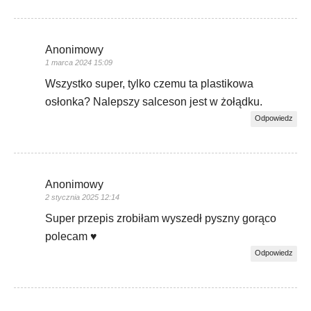
Anonimowy
1 marca 2024 15:09
Wszystko super, tylko czemu ta plastikowa
osłonka? Nalepszy salceson jest w żołądku.
Odpowiedz
Anonimowy
2 stycznia 2025 12:14
Super przepis zrobiłam wyszedł pyszny gorąco
polecam ♥️
Odpowiedz