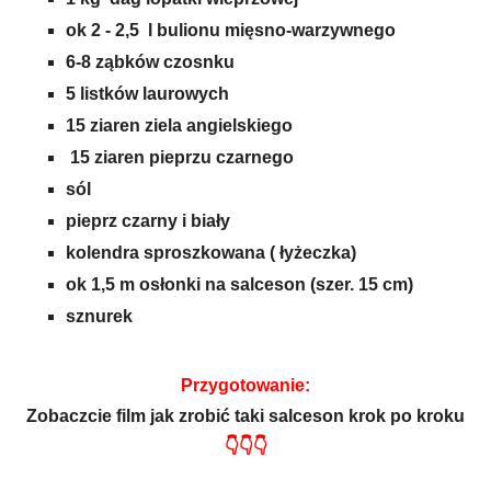
ok 2 - 2,5 l bulionu mięsno-warzywnego
6-8 ząbków czosnku
5 listków laurowych
15 ziaren ziela angielskiego
15 ziaren pieprzu czarnego
sól
pieprz czarny i biały
kolendra sproszkowana ( łyżeczka)
ok 1,5 m osłonki na salceson (szer. 15 cm)
sznurek
Przygotowanie:
Zobaczcie film jak zrobić taki salceson krok po kroku
👇👇👇