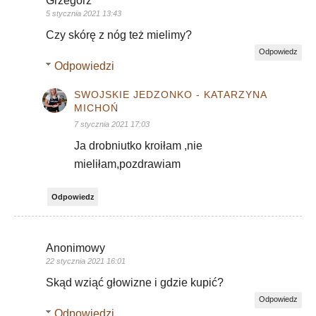
Grzegorz
5 stycznia 2021 13:43
Czy skórę z nóg też mielimy?
Odpowiedz
Odpowiedzi
SWOJSKIE JEDZONKO - KATARZYNA
MICHOŃ
7 stycznia 2021 17:03
Ja drobniutko kroiłam ,nie
mieliłam,pozdrawiam
Odpowiedz
Anonimowy
22 stycznia 2021 16:01
Skąd wziąć głowizne i gdzie kupić?
Odpowiedz
Odpowiedzi