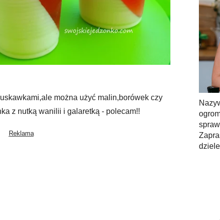
truskawkami,ale można użyć malin,borówek czy
Nazy
a z nutką wanilii i galaretką - polecam!!
ogrom
spra
Zapra
dziel