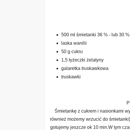
500 ml śmietanki 36 % - lub 30 %
laska wanilii
50 g cukru
1,5 łyżeczki żelatyny
galaretka truskawkowa
truskawki
P
Śmietankę z cukrem i nasionkami wyję
również możemy wrzucić do śmietanki),
gotujemy jeszcze ok 10 min.W tym cza