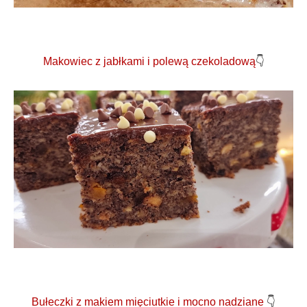
Makowiec z jabłkami i polewą czekoladową
👇
Bułeczki z makiem mięciutkie i mocno nadziane
👇