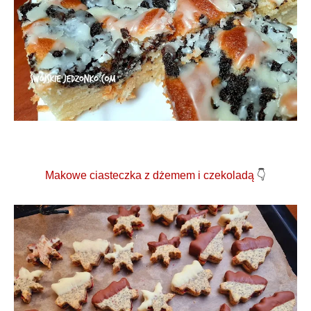
Makowe ciasteczka z dżemem i czekoladą
👇