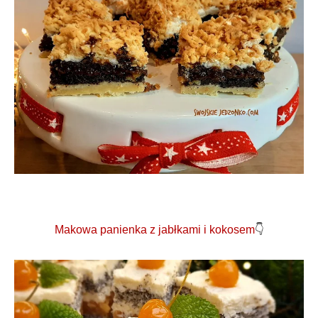
Makowa panienka z jabłkami i kokosem
👇