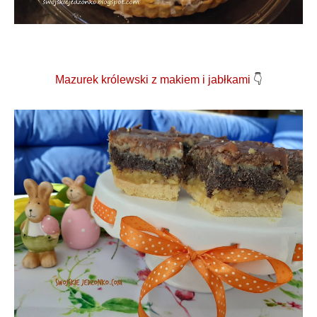
Mazurek królewski z makiem i jabłkami
👇