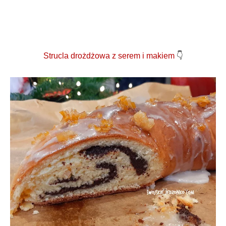
Strucla drożdżowa z serem i makiem
👇