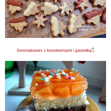
Seromakowiec z brzoskwiniami i galaretką
👇