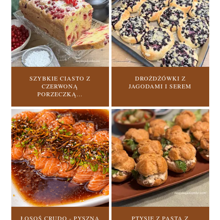
SZYBKIE CIASTO Z
DROŻDŻÓWKI Z
CZERWONĄ
JAGODAMI I SEREM
PORZECZKĄ...
ŁOSOŚ CRUDO - PYSZNA
PTYSIE Z PASTĄ Z