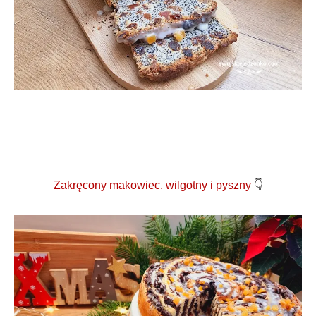
Zakręcony makowiec, wilgotny i pyszny
👇